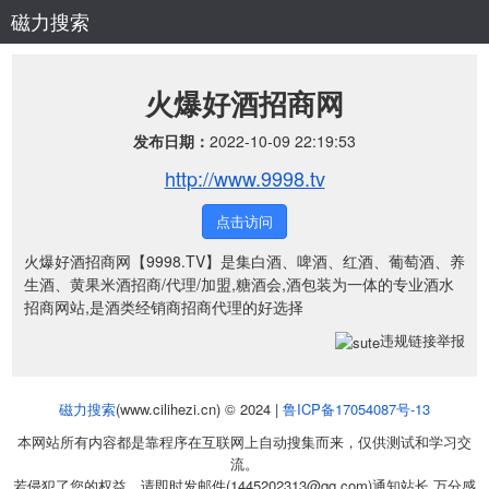
磁力搜索
火爆好酒招商网
发布日期：
2022-10-09 22:19:53
http://www.9998.tv
点击访问
火爆好酒招商网【9998.TV】是集白酒、啤酒、红酒、葡萄酒、养
生酒、黄果米酒招商/代理/加盟,糖酒会,酒包装为一体的专业酒水
招商网站,是酒类经销商招商代理的好选择
违规链接举报
磁力搜索
(www.cilihezi.cn) © 2024 |
鲁ICP备17054087号-13
本网站所有内容都是靠程序在互联网上自动搜集而来，仅供测试和学习交
流。
若侵犯了您的权益，请即时发邮件(1445202313@qq.com)通知站长 万分感