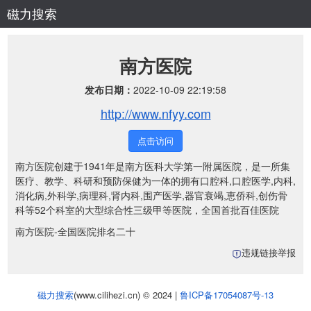
磁力搜索
南方医院
发布日期：
2022-10-09 22:19:58
http://www.nfyy.com
点击访问
南方医院创建于1941年是南方医科大学第一附属医院，是一所集
医疗、教学、科研和预防保健为一体的拥有口腔科,口腔医学,内科,
消化病,外科学,病理科,肾内科,围产医学,器官衰竭,恵侨科,创伤骨
科等52个科室的大型综合性三级甲等医院，全国首批百佳医院
南方医院-全国医院排名二十
违规链接举报
磁力搜索
(www.cilihezi.cn) © 2024 |
鲁ICP备17054087号-13