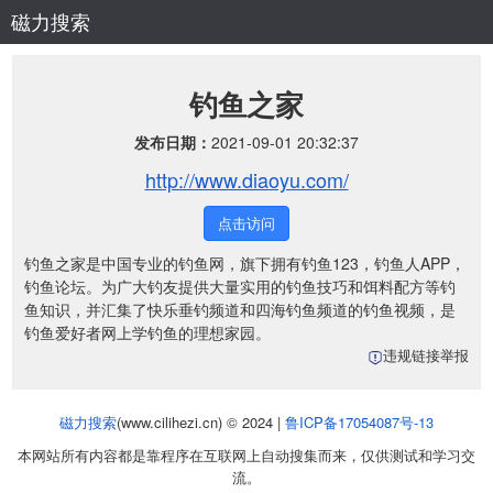
磁力搜索
钓鱼之家
发布日期：
2021-09-01 20:32:37
http://www.diaoyu.com/
点击访问
钓鱼之家是中国专业的钓鱼网，旗下拥有钓鱼123，钓鱼人APP，
钓鱼论坛。为广大钓友提供大量实用的钓鱼技巧和饵料配方等钓
鱼知识，并汇集了快乐垂钓频道和四海钓鱼频道的钓鱼视频，是
钓鱼爱好者网上学钓鱼的理想家园。
违规链接举报
磁力搜索
(www.cilihezi.cn) © 2024 |
鲁ICP备17054087号-13
本网站所有内容都是靠程序在互联网上自动搜集而来，仅供测试和学习交
流。