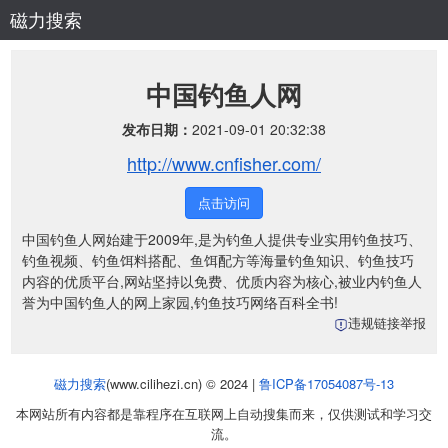
磁力搜索
中国钓鱼人网
发布日期：
2021-09-01 20:32:38
http://www.cnfisher.com/
点击访问
中国钓鱼人网始建于2009年,是为钓鱼人提供专业实用钓鱼技巧、
钓鱼视频、钓鱼饵料搭配、鱼饵配方等海量钓鱼知识、钓鱼技巧
内容的优质平台,网站坚持以免费、优质内容为核心,被业内钓鱼人
誉为中国钓鱼人的网上家园,钓鱼技巧网络百科全书!
违规链接举报
磁力搜索
(www.cilihezi.cn) © 2024 |
鲁ICP备17054087号-13
本网站所有内容都是靠程序在互联网上自动搜集而来，仅供测试和学习交
流。