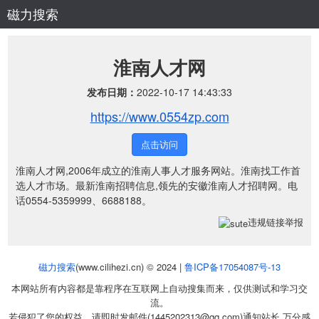
磁力搜索
淮南人才网
发布日期：
2022-10-17 14:43:33
https://www.0554zp.com
点击访问
淮南人才网,2006年成立的淮南人事人才服务网站。淮南找工作首
选人才市场。最新淮南招聘信息,领先的安徽淮南人才招聘网。电
话0554-5359999、6688188。
违规链接举报
磁力搜索
(www.cilihezi.cn) © 2024 |
鲁ICP备17054087号-13
本网站所有内容都是靠程序在互联网上自动搜集而来，仅供测试和学习交
流。
若侵犯了您的权益，请即时发邮件(1445202313@qq.com)通知站长 万分感