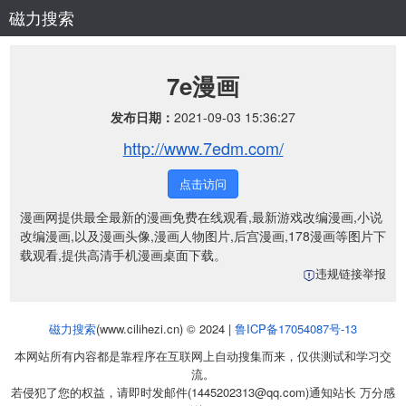
磁力搜索
7e漫画
发布日期：
2021-09-03 15:36:27
http://www.7edm.com/
点击访问
漫画网提供最全最新的漫画免费在线观看,最新游戏改编漫画,小说
改编漫画,以及漫画头像,漫画人物图片,后宫漫画,178漫画等图片下
载观看,提供高清手机漫画桌面下载。
违规链接举报
磁力搜索
(www.cilihezi.cn) © 2024 |
鲁ICP备17054087号-13
本网站所有内容都是靠程序在互联网上自动搜集而来，仅供测试和学习交
流。
若侵犯了您的权益，请即时发邮件(1445202313@qq.com)通知站长 万分感