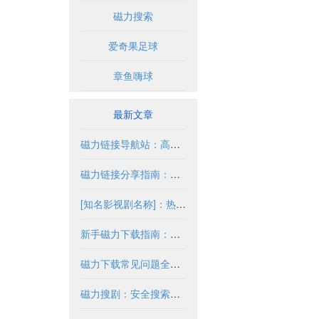
磁力搜索
爱奇果足球
章鱼嗨球
最新文章
磁力链接导航站：高效获取资源的合法途径
磁力链接分享指南：安全合法获取资源
[知名影视剧名称]：热门剧情与高清资源解析
新手磁力下载指南：新手必读完整教程
磁力下载常见问题全解析
磁力搜剧：安全搜索与合法使用指南