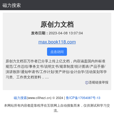
磁力搜索
原创力文档
发布日期：
2023-04-08 13:07:04
max.book118.com
点击访问
原创力文档百万作者已分享上传上亿文档，内容涵盖国内外标准
规范/工作总结/事务文书/说明文书/规章制度/统计图表/产品手册/
演讲致辞/通知申请书/工作计划/资产评估/会计自学/活动策划等学
习类、工作类文档资料，....
违规链接举报
磁力搜索
(www.cilihezi.cn) © 2024 |
鲁ICP备17054087号-13
本网站所有内容都是靠程序在互联网上自动搜集而来，仅供测试和学习交
流。