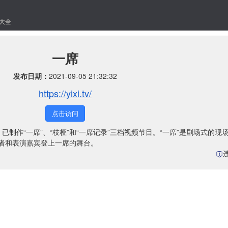
大全
一席
发布日期：
2021-09-05 21:32:32
https://yixi.tv/
点击访问
已制作“一席”、“枝桠”和“一席记录”三档视频节目。“一席”是剧场式的现
讲者和表演嘉宾登上一席的舞台。