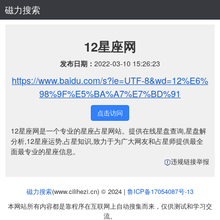
磁力搜索
12星座网
发布日期：
2022-03-10 15:26:23
https://www.baidu.com/s?ie=UTF-8&wd=12%E6%
98%9F%E5%BA%A7%E7%BD%91
点击访问
12星座网是一个专业的星座占星网站。提供在线星盘查询,星盘解
分析,12星座运势,占星知识,致力于为广大网友和占星师提供最全
面最专业的星座信息。
违规链接举报
磁力搜索
(www.cilihezi.cn) © 2024 |
鲁ICP备17054087号-13
本网站所有内容都是靠程序在互联网上自动搜集而来，仅供测试和学习交
流。