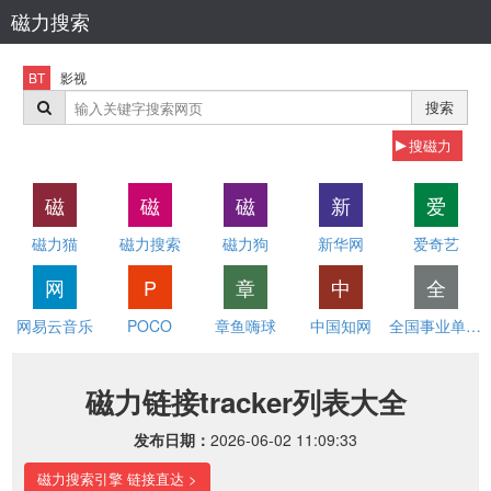
磁力搜索
BT
影视
搜索
搜磁力
磁
磁
磁
新
爱
磁力猫
磁力搜索
磁力狗
新华网
爱奇艺
网
P
章
中
全
网易云音乐
POCO
章鱼嗨球
中国知网
全国事业单位招聘网
磁力链接tracker列表大全
发布日期：
2026-06-02 11:09:33
磁力搜索引擎 链接直达 >