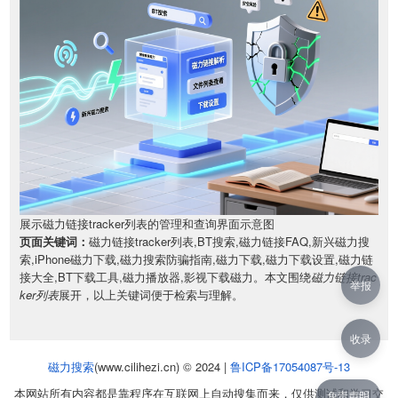
展示磁力链接tracker列表的管理和查询界面示意图
页面关键词：
磁力链接tracker列表,BT搜索,磁力链接FAQ,新兴磁力搜
索,iPhone磁力下载,磁力搜索防骗指南,磁力下载,磁力下载设置,磁力链
接大全,BT下载工具,磁力播放器,影视下载磁力。本文围绕
磁力链接trac
举报
ker列表
展开，以上关键词便于检索与理解。
收录
磁力搜索
(www.cilihezi.cn) © 2024 |
鲁ICP备17054087号-13
本网站所有内容都是靠程序在互联网上自动搜集而来，仅供测试和学习交
免责声明