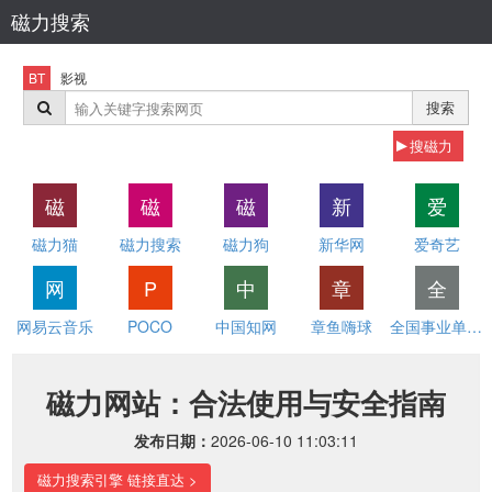
磁力搜索
BT
影视
搜索
搜磁力
磁
磁
磁
新
爱
磁力猫
磁力搜索
磁力狗
新华网
爱奇艺
网
P
中
章
全
网易云音乐
POCO
中国知网
章鱼嗨球
全国事业单位招聘网
磁力网站：合法使用与安全指南
发布日期：
2026-06-10 11:03:11
磁力搜索引擎 链接直达 >