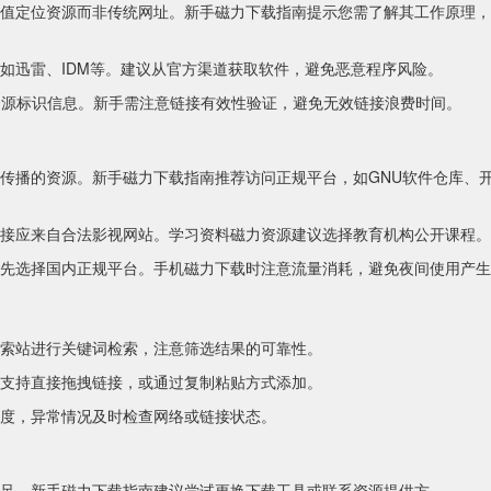
值定位资源而非传统网址。新手磁力下载指南提示您需了解其工作原理，明
如迅雷、IDM等。建议从官方渠道获取软件，避免恶意程序风险。
头，包含资源标识信息。新手需注意链接有效性验证，避免无效链接浪费时间。
传播的资源。新手磁力下载指南推荐访问正规平台，如GNU软件仓库、
接应来自合法影视网站。学习资料磁力资源建议选择教育机构公开课程。
先选择国内正规平台。手机磁力下载时注意流量消耗，避免夜间使用产生
索站进行关键词检索，注意筛选结果的可靠性。
支持直接拖拽链接，或通过复制粘贴方式添加。
度，异常情况及时检查网络或链接状态。
足。新手磁力下载指南建议尝试更换下载工具或联系资源提供方。