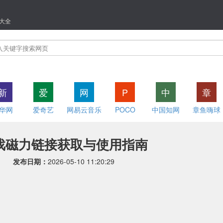
大全
新
爱
网
P
中
章
华网
爱奇艺
网易云音乐
POCO
中国知网
章鱼嗨球
戏磁力链接获取与使用指南
发布日期：
2026-05-10 11:20:29