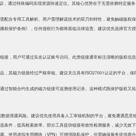
协议，通过特殊编码实现资源快速定位。其核心优势在于无需依赖特定服务
需配合专用工具解析。用户需理解该技术的双刃剑特性，避免触碰版权保
播权保护条例》，任何侵权行为都将面临法律追责。建议优先选择官方授
链接，用户可通过实名认证账号访问。此类链接通常标注清晰的版权信息
，其磁力链接经过严格审核。建议关注具有ISO27001认证的平台，保
通过智能合约生成的磁力链接可追溯使用记录。这种模式既保护版权又拓
防范数据泄露风险。建议优先使用具备人工审核机制的平台，避免遭遇恶意
选条件，提高检索效率。部分工具提供链接有效性检测服务，减少无效下
露。使用虚拟专用网络（VPN）可增强隐私保护，但需确保服务提供商