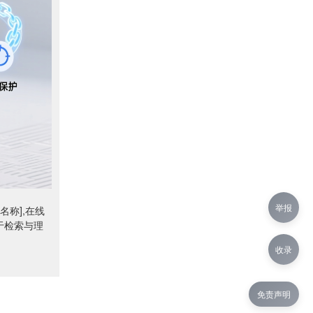
举报
名称],在线
于检索与理
收录
免责声明