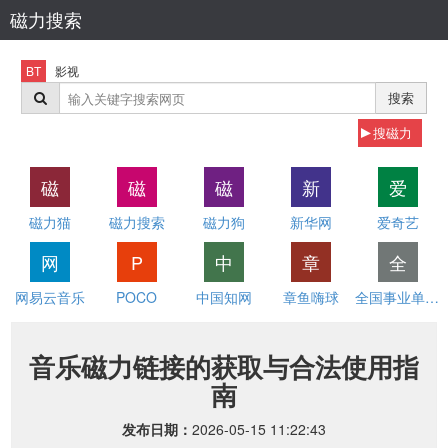
磁力搜索
BT
影视
搜索
搜磁力
磁
磁
磁
新
爱
磁力猫
磁力搜索
磁力狗
新华网
爱奇艺
网
P
中
章
全
网易云音乐
POCO
中国知网
章鱼嗨球
全国事业单位招聘网
音乐磁力链接的获取与合法使用指
南
发布日期：
2026-05-15 11:22:43