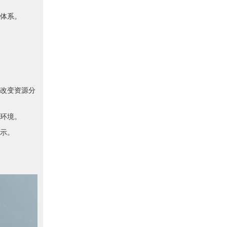
体系。
改变资源分
环境。
示。