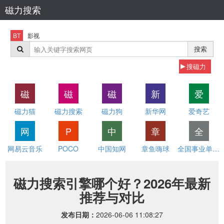
磁力搜索
BT
影视
搜索
搜磁力
磁
磁
磁
新
爱
磁力猫
磁力搜索
磁力狗
新华网
爱奇艺
网
P
中
章
全
网易云音乐
POCO
中国知网
章鱼嗨球
全国事业单位招聘网
磁力搜索引擎哪个好？2026年最新
推荐与对比
发布日期：
2026-06-06 11:08:27