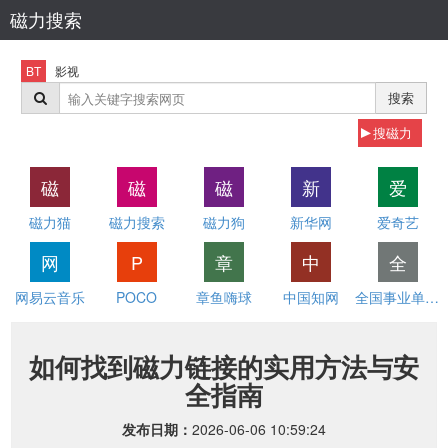
磁力搜索
BT
影视
搜索
搜磁力
磁
磁
磁
新
爱
磁力猫
磁力搜索
磁力狗
新华网
爱奇艺
网
P
章
中
全
网易云音乐
POCO
章鱼嗨球
中国知网
全国事业单位招聘网
如何找到磁力链接的实用方法与安
全指南
发布日期：
2026-06-06 10:59:24