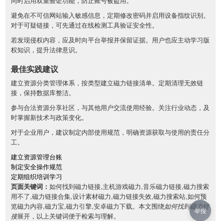
同时启用双重验证功能，防止账号被盗用。
避免在不可信网站输入敏感信息，定期修改密码并启用设备指纹识别。
对于可疑链接，可先通过在线检测工具验证安全性。
若发现侵权内容，应及时向平台举报并保留证据。用户也应主动学习版
权知识，提升法律意识。
最佳实践建议
建立资源分类管理体系，按类型建立磁力链接清单。定期清理无效链
接，保持数据库整洁。
参与合法资源分享社区，与其他用户交流使用经验。关注行业动态，及
时掌握新技术与政策变化。
对于企业用户，建议制定内部使用规范，明确资源获取与使用的责任分
工。
建立资源管理台账
制定安全操作规范
定期组织培训学习
页面关键词：
如何找到磁力链接,主机游戏磁力,音乐磁力链接,磁力搜索
用不了,磁力链接合集,设计素材磁力,磁力链接失效,磁力搜索站,如何预
览磁力内容,磁力宝,磁力引擎,安卓磁力下载。本文围绕
如何找到磁力链
举报
接
展开，以上关键词便于检索与理解。