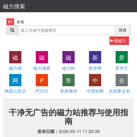
磁力搜索
BT
影视
搜索
搜磁力
磁
磁
磁
新
爱
磁力猫
磁力搜索
磁力狗
新华网
爱奇艺
网
P
章
中
全
网易云音乐
POCO
章鱼嗨球
中国知网
全国事业单位招聘网
干净无广告的磁力站推荐与使用指
南
发布日期：
2026-05-11 11:20:39