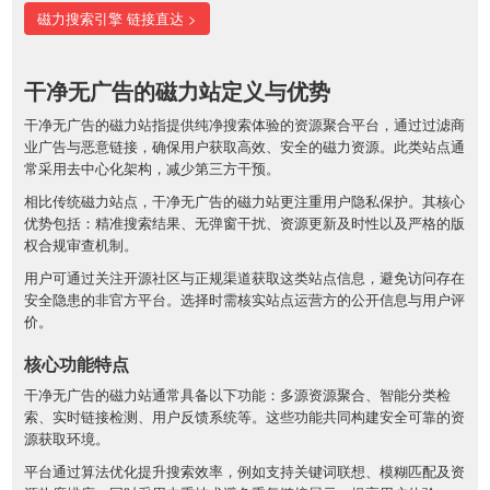
磁力搜索引擎 链接直达 >
干净无广告的磁力站定义与优势
干净无广告的磁力站指提供纯净搜索体验的资源聚合平台，通过过滤商
业广告与恶意链接，确保用户获取高效、安全的磁力资源。此类站点通
常采用去中心化架构，减少第三方干预。
相比传统磁力站点，干净无广告的磁力站更注重用户隐私保护。其核心
优势包括：精准搜索结果、无弹窗干扰、资源更新及时性以及严格的版
权合规审查机制。
用户可通过关注开源社区与正规渠道获取这类站点信息，避免访问存在
安全隐患的非官方平台。选择时需核实站点运营方的公开信息与用户评
价。
核心功能特点
干净无广告的磁力站通常具备以下功能：多源资源聚合、智能分类检
索、实时链接检测、用户反馈系统等。这些功能共同构建安全可靠的资
源获取环境。
平台通过算法优化提升搜索效率，例如支持关键词联想、模糊匹配及资