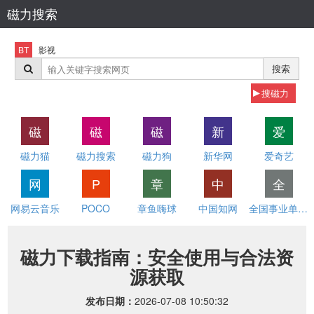
磁力搜索
BT
影视
搜索
搜磁力
磁
磁
磁
新
爱
磁力猫
磁力搜索
磁力狗
新华网
爱奇艺
网
P
章
中
全
网易云音乐
POCO
章鱼嗨球
中国知网
全国事业单位招聘网
磁力下载指南：安全使用与合法资
源获取
发布日期：
2026-07-08 10:50:32