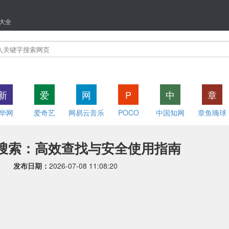
大全
新
爱
网
P
中
章
华网
爱奇艺
网易云音乐
POCO
中国知网
章鱼嗨球
子搜索：高效查找与安全使用指南
发布日期：
2026-07-08 11:08:20