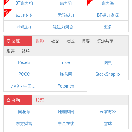
BT磁力狗
磁力狗
磁力海
荐
磁力多多
无限磁力
BT磁力资源
sbt磁力
轻磁力聚合搜索引擎
更多
交流
摄影
社交
社区
博客
资源共享
影评
经验
Pexels
nice
图虫
POCO
蜂鸟网
StockSnap.io
7MX - 中国领先的视觉创作社区
Fotomen
金融
股票
同花顺
她理财网
云掌财经
东方财富
中金在线
雪球