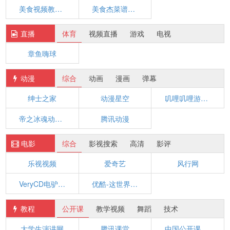
美食视频教学-美食行
美食杰菜谱视频
直播
体育
视频直播
游戏
电视
章鱼嗨球
动漫
综合
动画
漫画
弹幕
绅士之家
动漫星空
叽哩叽哩游戏网ACG（G站）
帝之冰魂动漫资源小站官网
腾讯动漫
电影
综合
影视搜索
高清
影评
乐视视频
爱奇艺
风行网
VeryCD电驴大全
优酷-这世界很酷
教程
公开课
教学视频
舞蹈
技术
大学生演讲网
腾讯课堂
中国公开课_央视网(cctv.com)