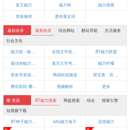
老王磁力
磁力狗
磁力搜索
章鱼嗨球
爱奇果足球
最新收录
最新收录
综合网站
酷站导航
生活服务
社会文化
磁力链 - 磁力链接搜索引擎
在线文件批量重命名
BT磁力联盟
最佳的磁力搜索引擎
复旦大学考研网
磁力柠檬
章鱼哥资源网,爱干净的章鱼哥.懒人资源吧,资源网,小刀娱乐网,小黑辅助网,资源分享,软件分享,技术分享
网易科技频道
荣宝斋 官方网站
樱花影院-樱花影视-最新免费电影电视剧在线观看
视频解析
更多
资源
BT磁力搜索
网盘搜索
综合
搜索引擎
短视频下载
BT种子磁力天堂WWW在线下载
kitty磁力兔子
迅雷磁力
荐
荐