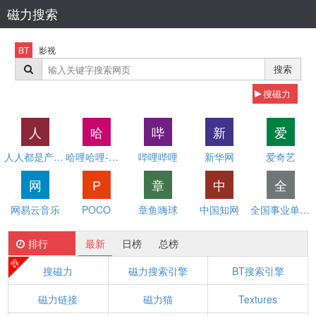
磁力搜索
BT
影视
搜索
搜磁力
人
哈
哔
新
爱
人人都是产品经理
哈哩哈哩-让你爱不离手的温馨小站(H站)
哔哩哔哩
新华网
爱奇艺
网
P
章
中
全
网易云音乐
POCO
章鱼嗨球
中国知网
全国事业单位招聘网
排行
最新
日榜
总榜
荐
搜磁力
磁力搜索引擎
BT搜索引擎
磁力链接
磁力猫
Textures