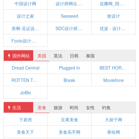
中国设计网
设计师网址导航
花瓣网_陪你做生活的设计师
设计之家
Seeseed
致设计
美啊-见证设计的力量
SDC设计师网址导航 - 学设计从这里开始！
优波 - 设计师必备网址导航 - 发现优秀的设计与网站
Foolo设计师导航
国外网站
美国
英法
日韩
泰国
Dread Central
Plugged In
BEST HORROR MOVIES
ROTTEN TOMATOES
Break
Moviefone
JoBlo
生活
美食
旅游
时尚
女性
钓鱼
下厨房
豆果美食
大厨子网
美食天下
美食高手网
香哈网