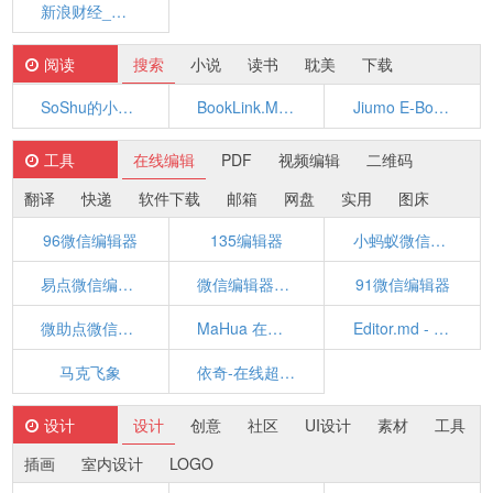
新浪财经_新浪网
阅读
搜索
小说
读书
耽美
下载
SoShu的小说搜索网站-搜书
BookLink.Me:最有爱的小说搜索引擎
Jiumo E-Book Search 鸠摩搜书 - 电子书搜索引擎
工具
在线编辑
PDF
视频编辑
二维码
翻译
快递
软件下载
邮箱
网盘
实用
图床
96微信编辑器
135编辑器
小蚂蚁微信编辑器
易点微信编辑器
微信编辑器_i排版
91微信编辑器
微助点微信编辑器
MaHua 在线markdown编辑器
Editor.md - 开源在线 Markdown 编辑器
马克飞象
依奇-在线超级转换工具
设计
设计
创意
社区
UI设计
素材
工具
插画
室内设计
LOGO